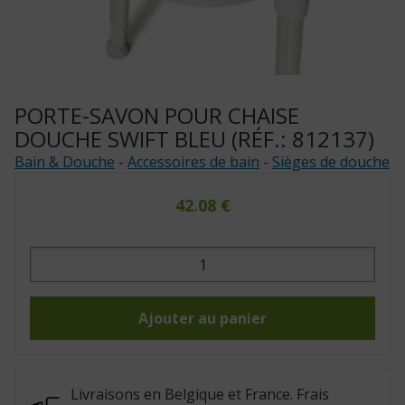
PORTE-SAVON POUR CHAISE
DOUCHE SWIFT BLEU (RÉF.: 812137)
Bain & Douche
-
Accessoires de bain
-
Sièges de douche
42.08
€
quantité
de
Porte-
savon
pour
chaise
Ajouter au panier
douche
Swift
bleu
(Réf.:
812137)
Livraisons en Belgique et France. Frais