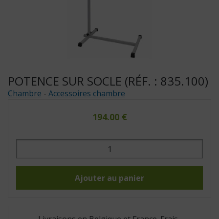
POTENCE SUR SOCLE (RÉF. : 835.100)
Chambre
-
Accessoires chambre
194.00
€
quantité
de
Potence
sur
socle
(Réf.
Ajouter au panier
:
835.100)