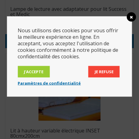
Lampe de lecture avec adaptateur pour lit Success
et Medic
350.90
€
Nous utilisons des cookies pour vous offrir
la meilleure expérience en ligne. En
Consulter le produit
acceptant, vous acceptez l'utilisation de
cookies conformément à notre politique de
confidentialité des cookies.
J’ACCEPTE
JE REFUSE
Paramètres de confidentialité
Lit à hauteur variable électrique INSET
80cmx200cm