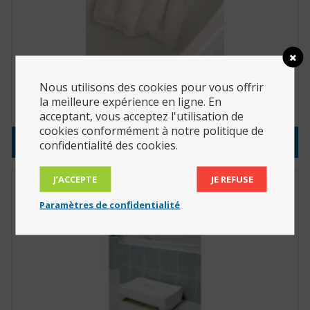
Coussin de bain gonflable (Réf. : 812050)
Nous utilisons des cookies pour vous offrir
la meilleure expérience en ligne. En
15.04
€
acceptant, vous acceptez l'utilisation de
cookies conformément à notre politique de
Consulter le produit
confidentialité des cookies.
J’ACCEPTE
JE REFUSE
Paramètres de confidentialité