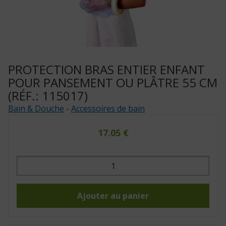
PROTECTION BRAS ENTIER ENFANT
POUR PANSEMENT OU PLÂTRE 55 CM
(RÉF.: 115017)
Bain & Douche
-
Accessoires de bain
17.05
€
quantité
de
Protection
bras
entier
enfant
Ajouter au panier
pour
pansement
ou
plâtre