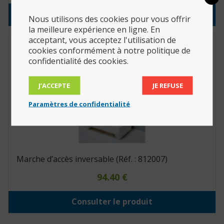
Consulter le produit
Nous utilisons des cookies pour vous offrir
la meilleure expérience en ligne. En
acceptant, vous acceptez l'utilisation de
cookies conformément à notre politique de
confidentialité des cookies.
J’ACCEPTE
JE REFUSE
Paramètres de confidentialité
Marche d’accès inversable (Réf. : 812007)
94.40
€
Consulter le produit