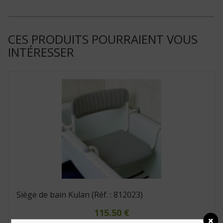
CES PRODUITS POURRAIENT VOUS
INTÉRESSER
Siège de bain Kulan (Réf. : 812023)
115.50
€