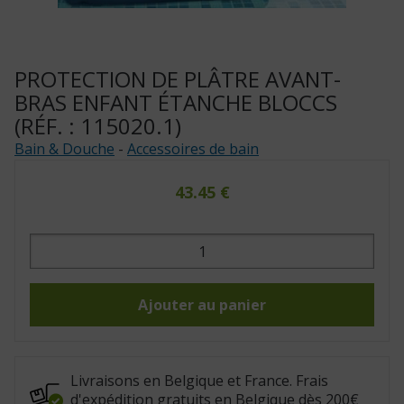
PROTECTION DE PLÂTRE AVANT-
BRAS ENFANT ÉTANCHE BLOCCS
(RÉF. : 115020.1)
Bain & Douche
-
Accessoires de bain
43.45
€
quantité
de
Protection
de
plâtre
avant-
Ajouter au panier
bras
enfant
étanche
Bloccs
(Réf.
:
Livraisons en Belgique et France. Frais
115020.1)
d'expédition gratuits en Belgique dès 200€