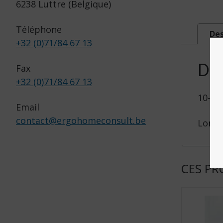
6238 Luttre (Belgique)
Téléphone
Des
+32 (0)71/84 67 13
DE
Fax
+32 (0)71/84 67 13
10-14
Email
contact
@
ergohomeconsult.be
Longu
CES PR