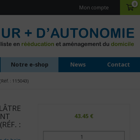
0
Mon compte
Notre e-shop
News
Contact
Réf. : 115043)
LÂTRE
ANT
43.45
€
RÉF. :
quantité
de