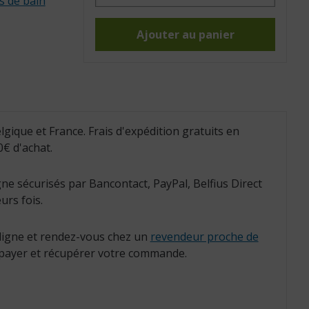
s de bain
Protection
de
plâtre
avant-
Ajouter au panier
bras
enfant
étanche
Bloccs
(Réf.
:
115043)
lgique et France. Frais d'expédition gratuits en
€ d'achat.
ne sécurisés par Bancontact, PayPal, Belfius Direct
urs fois.
igne et rendez-vous chez un
revendeur proche de
payer et récupérer votre commande.