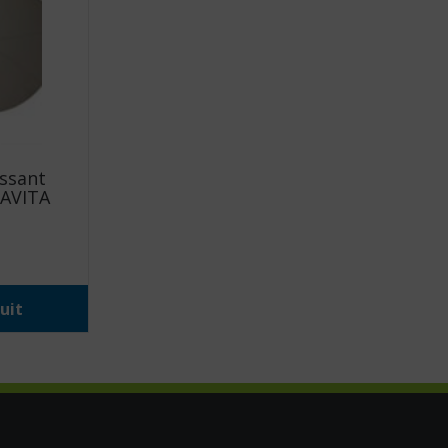
issant
LAVITA
uit