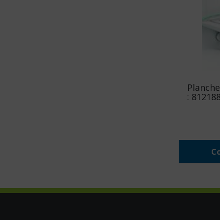
Planche
: 812188
Co