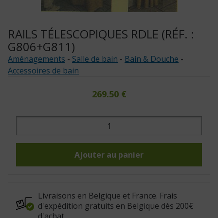
RAILS TÉLESCOPIQUES RDLE (RÉF. :
G806+G811)
Aménagements
-
Salle de bain
-
Bain & Douche
-
Accessoires de bain
269.50
€
quantité
de
Rails
télescopiques
RDLE
(Réf.
Ajouter au panier
:
G806+G811)
Livraisons en Belgique et France. Frais
d'expédition gratuits en Belgique dès 200€
d'achat.