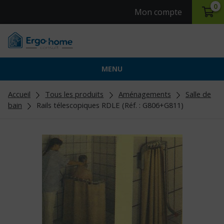
0
Mon compte
MENU
Accueil
Tous les produits
Aménagements
Salle de
bain
Rails télescopiques RDLE (Réf. : G806+G811)