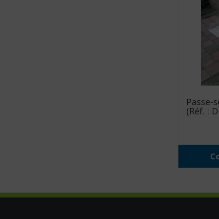
Passe-s
(Réf. : 
Co