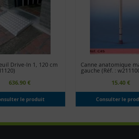
euil Drive-In 1, 120 cm
Canne anatomique m
DI1120)
gauche (Réf. : w21110
636.90
€
15.40
€
nsulter le produit
Consulter le prod