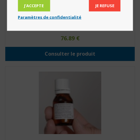
J’ACCEPTE
JE REFUSE
Paramètres de confidentialité
Humidificateur d’air à ultrasons (Réf. : 861091)
76.89
€
Consulter le produit