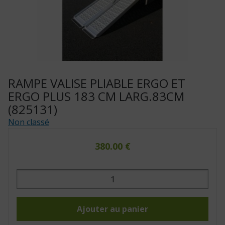
RAMPE VALISE PLIABLE ERGO ET
ERGO PLUS 183 CM LARG.83CM
(825131)
Non classé
380.00
€
quantité
de
Rampe
valise
pliable
Ergo
Ajouter au panier
et
Ergo