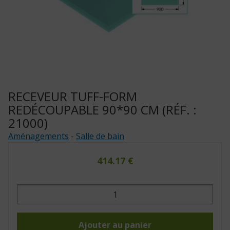
RECEVEUR TUFF-FORM
REDÉCOUPABLE 90*90 CM (RÉF. :
21000)
Aménagements
-
Salle de bain
414.17
€
quantité
de
Receveur
Tuff-
Form
redécoupable
Ajouter au panier