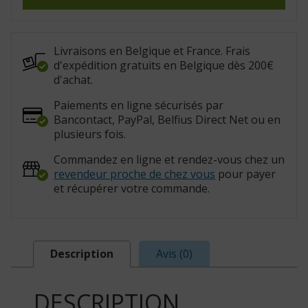
90*90
cm
(Réf.
:
21000)
Livraisons en Belgique et France. Frais
d'expédition gratuits en Belgique dès 200€
d'achat.
Paiements en ligne sécurisés par
Bancontact, PayPal, Belfius Direct Net ou en
plusieurs fois.
Commandez en ligne et rendez-vous chez un
revendeur proche de chez vous
pour payer
et récupérer votre commande.
Description
Avis (0)
DESCRIPTION