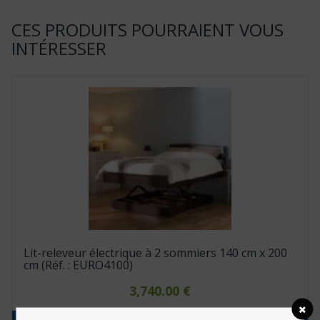
CES PRODUITS POURRAIENT VOUS
INTÉRESSER
Lit-releveur électrique à 2 sommiers 140 cm x 200
cm (Réf. : EURO4100)
3,740.00
€