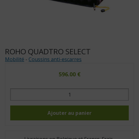
ROHO QUADTRO SELECT
Mobilité
-
Coussins anti-escarres
596.00
€
quantité
de
ROHO
quadtro
select
Ajouter au panier