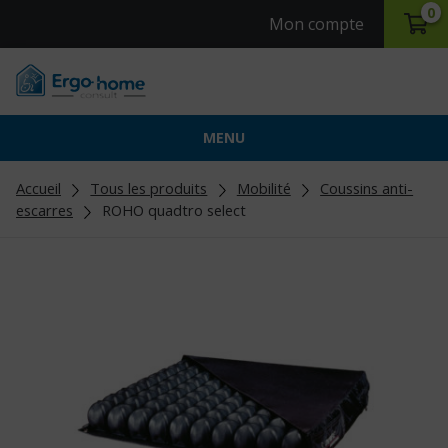
0
Mon compte
MENU
Accueil
Tous les produits
Mobilité
Coussins anti-
escarres
ROHO quadtro select