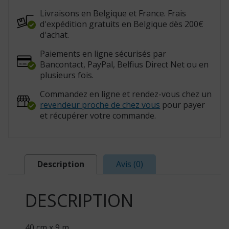
m
bleu(Réf.
Livraisons en Belgique et France. Frais
:
d'expédition gratuits en Belgique dès 200€
818013)
d'achat.
Paiements en ligne sécurisés par
Bancontact, PayPal, Belfius Direct Net ou en
plusieurs fois.
Commandez en ligne et rendez-vous chez un
revendeur proche de chez vous
pour payer
et récupérer votre commande.
Description
Avis (0)
DESCRIPTION
40 cm x 9 m