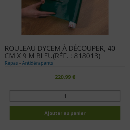
ROULEAU DYCEM À DÉCOUPER, 40
CM X 9 M BLEU(RÉF. : 818013)
Repas
-
Antidérapants
220.99
€
quantité
de
Rouleau
Dycem
à
découper,
Ajouter au panier
40
cm
x
9