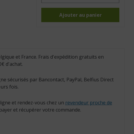
Sangle
toilette
pour
soulève-
Ajouter au panier
personne
Birdie
lgique et France. Frais d'expédition gratuits en
€ d'achat.
ne sécurisés par Bancontact, PayPal, Belfius Direct
urs fois.
igne et rendez-vous chez un
revendeur proche de
payer et récupérer votre commande.