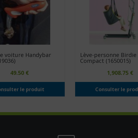
e voiture Handybar
Lève-personne Birdie
819036)
Compact (1650015)
49.50
€
1,908.75
€
nsulter le produit
Consulter le prod