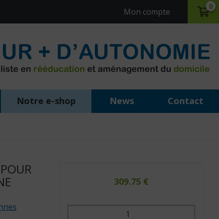
0
Mon compte
Notre e-shop
News
Contact
 POUR
NE
309.75
€
nnes
quantité
de