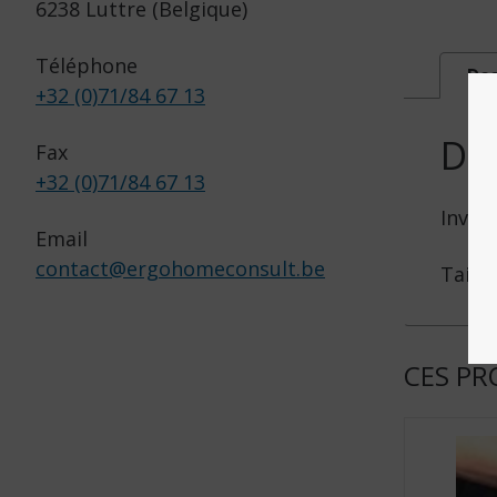
6238 Luttre (Belgique)
Téléphone
Des
+32 (0)71/84 67 13
DE
Fax
+32 (0)71/84 67 13
Invac
Email
contact
@
ergohomeconsult.be
Taille
CES PR