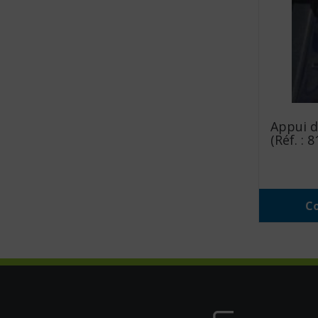
Appui d
(Réf. : 
Co