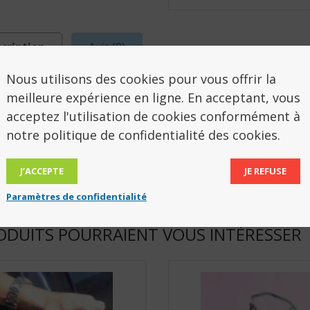
cription
Avis (0)
Nous utilisons des cookies pour vous offrir la
SCRIPTION
meilleure expérience en ligne. En acceptant, vous
acceptez l'utilisation de cookies conformément à
notre politique de confidentialité des cookies.
are® Sangle Toilette, solide
 disponible XS, S, M, L et XL
J’ACCEPTE
JE REFUSE
Paramètres de confidentialité
ODUITS POURRAIENT VOUS INTÉRESSER