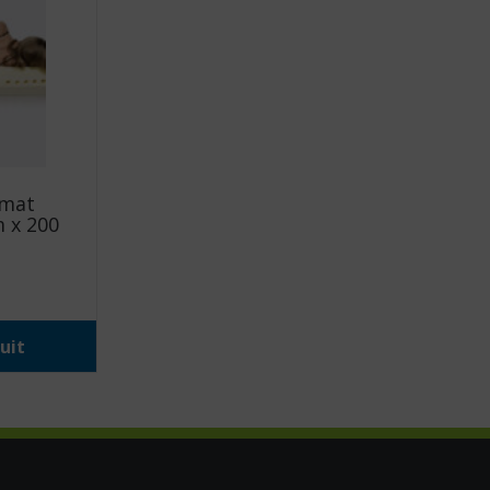
omat
m x 200
uit