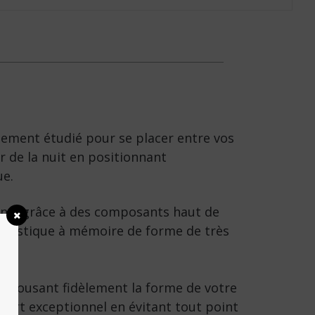
lement étudié pour se placer entre vos
r de la nuit en positionnant
ue.
nel grâce à des composants haut de
élastique à mémoire de forme de très
en épousant fidèlement la forme de votre
fort exceptionnel en évitant tout point