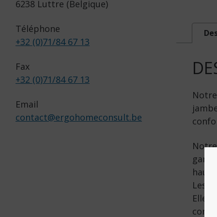
6238 Luttre (Belgique)
Téléphone
Des
+32 (0)71/84 67 13
DE
Fax
+32 (0)71/84 67 13
Notre
Email
jambe
contact
@
ergohomeconsult.be
confo
Notre
gamme
haute
Les b
Elle 
corps