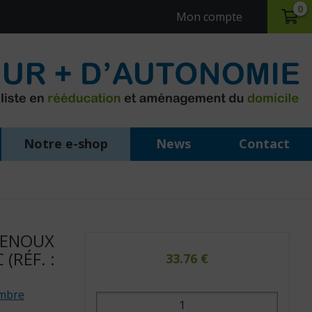
0
Mon compte
Notre e-shop
News
Contact
GENOUX
(RÉF. :
33.76
€
ambre
quantité
de