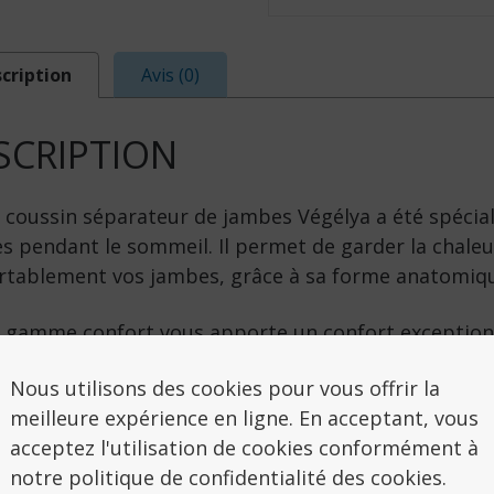
cription
Avis (0)
SCRIPTION
 coussin séparateur de jambes Végélya a été spécia
s pendant le sommeil. Il permet de garder la chaleu
rtablement vos jambes, grâce à sa forme anatomiq
 gamme confort vous apporte un confort exception
. La mousse végélya utilisée est une mousse visco-
Nous utilisons des cookies pour vous offrir la
 résilience enrichie au charbon actif de bambou.
meilleure expérience en ligne. En acceptant, vous
énéfices de la mousse à mémoire de forme :
acceptez l'utilisation de cookies conformément à
vous permet de flotter dans l’oreiller ou le coussin 
notre politique de confidentialité des cookies.
. Cette mousse haute résilience vous procure un con