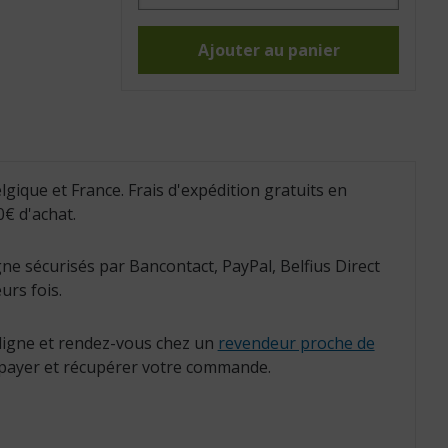
Séparateur
de
genoux
en
Ajouter au panier
mousse
blanc
(Réf.
:
855060)
lgique et France. Frais d'expédition gratuits en
€ d'achat.
ne sécurisés par Bancontact, PayPal, Belfius Direct
urs fois.
igne et rendez-vous chez un
revendeur proche de
payer et récupérer votre commande.