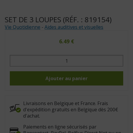
SET DE 3 LOUPES (RÉF. : 819154)
Vie Quotidienne
-
Aides auditives et visuelles
6.49
€
quantité
de
Set
de
3
loupes
Ajouter au panier
(Réf.
:
819154)
Livraisons en Belgique et France. Frais
d'expédition gratuits en Belgique dès 200€
d'achat.
Paiements en ligne sécurisés par