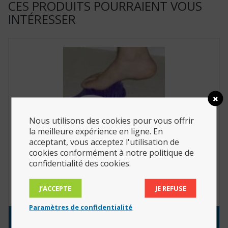
CES PRODUITS POURRAIENT VOUS
INTÉRESSER
Nous utilisons des cookies pour vous offrir
la meilleure expérience en ligne. En
acceptant, vous acceptez l'utilisation de
cookies conformément à notre politique de
confidentialité des cookies.
Lave-pied moussant avec pierre ponce (Réf. :
812155)
J’ACCEPTE
JE REFUSE
16.21
€
Paramètres de confidentialité
Consulter le produit