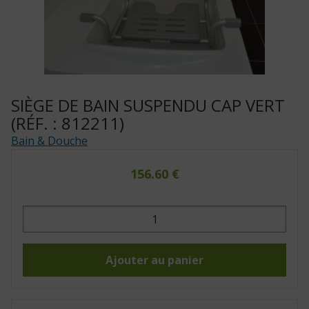
SIÈGE DE BAIN SUSPENDU CAP VERT
(RÉF. : 812211)
Bain & Douche
156.60
€
quantité
de
Siège
de
bain
suspendu
Ajouter au panier
Cap
Vert
(Réf.
:
812211)