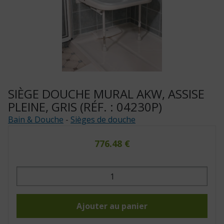
SIÈGE DOUCHE MURAL AKW, ASSISE
PLEINE, GRIS (RÉF. : 04230P)
Bain & Douche
-
Sièges de douche
776.48
€
quantité
de
Siège
douche
mural
AKW,
Ajouter au panier
assise
pleine,