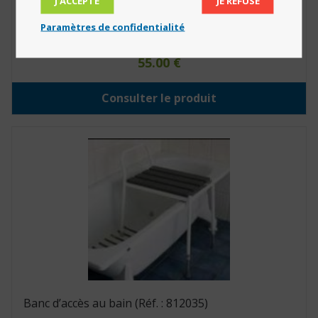
J’ACCEPTE
JE REFUSE
Paramètres de confidentialité
Planche de bain Fresh 74 cm (Réf. : 812084)
55.00
€
Consulter le produit
Banc d’accès au bain (Réf. : 812035)