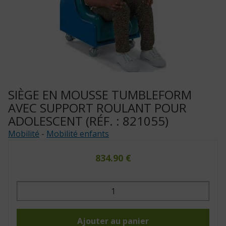
SIÈGE EN MOUSSE TUMBLEFORM
AVEC SUPPORT ROULANT POUR
ADOLESCENT (RÉF. : 821055)
Mobilité
-
Mobilité enfants
834.90
€
quantité
de
Siège
en
mousse
TumbleForm
Ajouter au panier