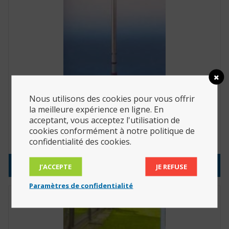
Nous utilisons des cookies pour vous offrir
la meilleure expérience en ligne. En
Canne anatomique main droite (Réf. :
acceptant, vous acceptez l'utilisation de
w2110001001)
cookies conformément à notre politique de
15.40
€
confidentialité des cookies.
Consulter le produit
J’ACCEPTE
JE REFUSE
Paramètres de confidentialité