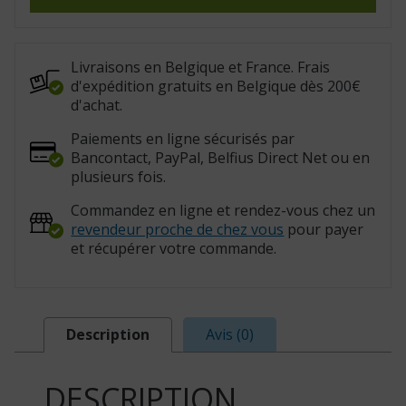
avec
support
roulant
pour
adolescent
(Réf.
Livraisons en Belgique et France. Frais
:
d'expédition gratuits en Belgique dès 200€
821055)
d'achat.
Paiements en ligne sécurisés par
Bancontact, PayPal, Belfius Direct Net ou en
plusieurs fois.
Commandez en ligne et rendez-vous chez un
revendeur proche de chez vous
pour payer
et récupérer votre commande.
Description
Avis (0)
DESCRIPTION