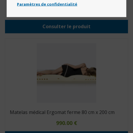
Matelas médical Ergomat Ferme 140 cm x 200 cm
Paramètres de confidentialité
1,599.00
€
Consulter le produit
Matelas médical Ergomat ferme 80 cm x 200 cm
990.00
€