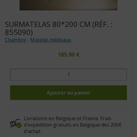
SURMATELAS 80*200 CM (RÉF. :
855090)
Chambre
-
Matelas médicaux
185.90
€
quantité
de
Surmatelas
80*200
cm
(Réf.
Ajouter au panier
:
855090)
Livraisons en Belgique et France. Frais
d'expédition gratuits en Belgique dès 200€
d'achat.