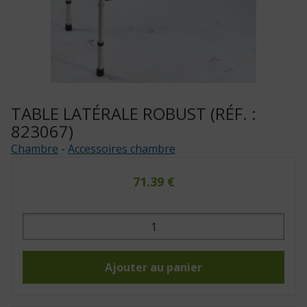
TABLE LATÉRALE ROBUST (RÉF. :
823067)
Chambre
-
Accessoires chambre
71.39
€
quantité
de
Table
latérale
ROBUST
(Réf.
Ajouter au panier
:
823067)