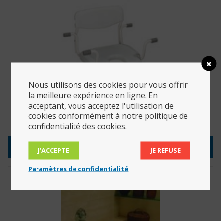
Nous utilisons des cookies pour vous offrir
la meilleure expérience en ligne. En
Siège de bain suspendu Opale (Réf. : H3160)
acceptant, vous acceptez l'utilisation de
cookies conformément à notre politique de
108.90
€
confidentialité des cookies.
Consulter le produit
J’ACCEPTE
JE REFUSE
Paramètres de confidentialité