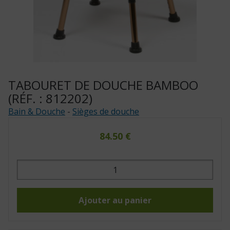
TABOURET DE DOUCHE BAMBOO
(RÉF. : 812202)
Bain & Douche
-
Sièges de douche
84.50
€
quantité
de
Tabouret
de
douche
Bamboo
Ajouter au panier
(Réf.
:
812202)