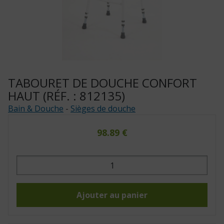
TABOURET DE DOUCHE CONFORT
HAUT (RÉF. : 812135)
Bain & Douche
-
Sièges de douche
98.89
€
quantité
de
Tabouret
de
douche
confort
Ajouter au panier
haut
(Réf.
:
812135)