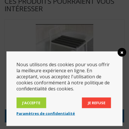
CES PRODUITS POURRAIENT VOUS
INTÉRESSER
Nous utilisons des cookies pour vous offrir
la meilleure expérience en ligne. En
acceptant, vous acceptez l'utilisation de
cookies conformément à notre politique de
confidentialité des cookies.
Banc d’accès au bain (Réf. : 812035)
279.00
€
J’ACCEPTE
JE REFUSE
Paramètres de confidentialité
Consulter le produit