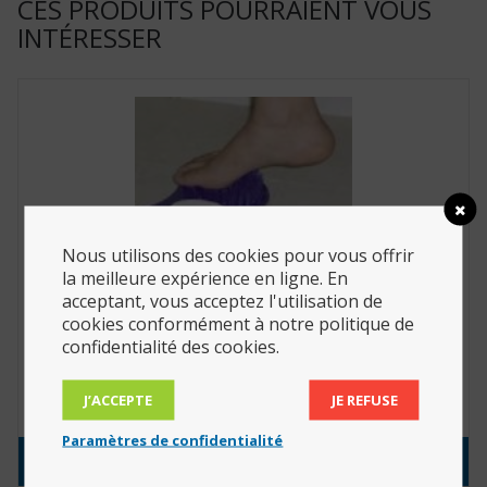
CES PRODUITS POURRAIENT VOUS
INTÉRESSER
Nous utilisons des cookies pour vous offrir
la meilleure expérience en ligne. En
acceptant, vous acceptez l'utilisation de
cookies conformément à notre politique de
confidentialité des cookies.
Lave-pied moussant avec pierre ponce (Réf. :
812155)
J’ACCEPTE
JE REFUSE
16.21
€
Paramètres de confidentialité
Consulter le produit