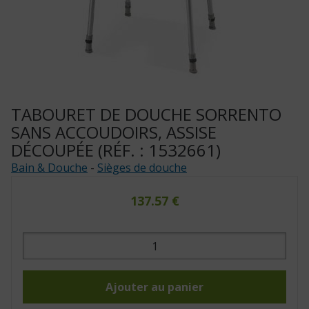
TABOURET DE DOUCHE SORRENTO
SANS ACCOUDOIRS, ASSISE
DÉCOUPÉE (RÉF. : 1532661)
Bain & Douche
-
Sièges de douche
137.57
€
quantité
de
Tabouret
de
douche
Sorrento
Ajouter au panier
sans
accoudoirs,