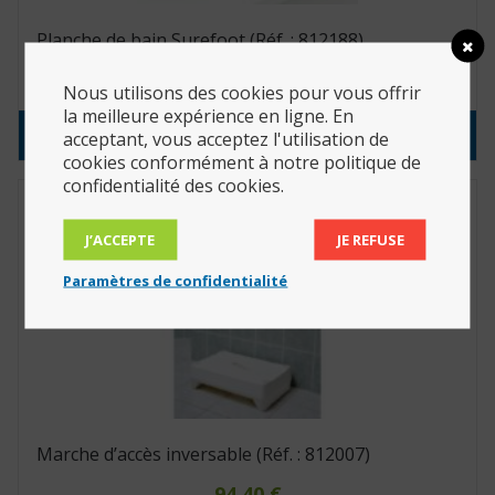
Planche de bain Surefoot (Réf. : 812188)
62.15
€
Nous utilisons des cookies pour vous offrir
la meilleure expérience en ligne. En
Consulter le produit
acceptant, vous acceptez l'utilisation de
cookies conformément à notre politique de
confidentialité des cookies.
J’ACCEPTE
JE REFUSE
Paramètres de confidentialité
Marche d’accès inversable (Réf. : 812007)
94.40
€