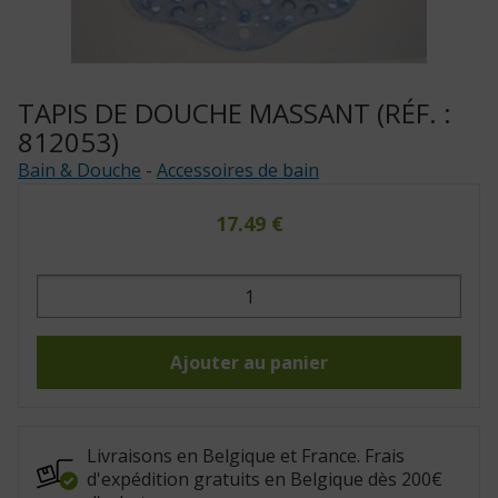
TAPIS DE DOUCHE MASSANT (RÉF. :
812053)
Bain & Douche
-
Accessoires de bain
17.49
€
quantité
de
Tapis
de
douche
massant
Ajouter au panier
(Réf.
:
812053)
Livraisons en Belgique et France. Frais
d'expédition gratuits en Belgique dès 200€