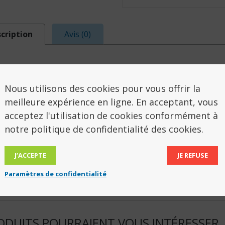
cription
Avis (0)
SCRIPTION
Nous utilisons des cookies pour vous offrir la
pis stop chute amortit les chocs en cas de chute. Co
meilleure expérience en ligne. En acceptant, vous
mer, il faut 2 tapis pour couvrir toute la longueur d
acceptez l'utilisation de cookies conformément à
maintenir les repères. Tissu enduit polyuréthane ant
notre politique de confidentialité des cookies.
é au feu M1.
J’ACCEPTE
JE REFUSE
Paramètres de confidentialité
ions d’un tapis : 100 x 75 x 2 cm.
ODUITS POURRAIENT VOUS INTÉRESSER