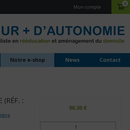
0
Mon compte
Notre e-shop
News
Contact
(RÉF. :
90.20
€
ambre
quantité
de