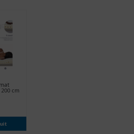
omat
x 200 cm
uit