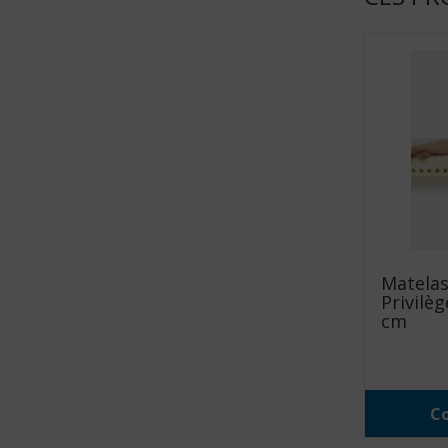
Matelas
Privilè
cm
Co