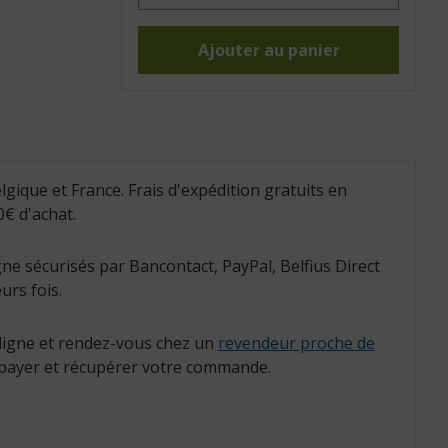
Tapis
stop-
chute
(Réf.
Ajouter au panier
:
823052)
lgique et France. Frais d'expédition gratuits en
€ d'achat.
ne sécurisés par Bancontact, PayPal, Belfius Direct
urs fois.
igne et rendez-vous chez un
revendeur proche de
payer et récupérer votre commande.