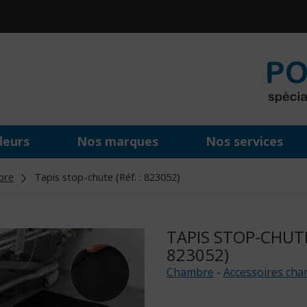
deurs
Nos marques
Nos services
bre
Tapis stop-chute (Réf. : 823052)
TAPIS STOP-CHUTE 
823052)
Chambre
-
Accessoires ch