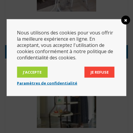
Chaise haute de cuisine/douche réglable en
hauteur (Réf. : 812057)
Nous utilisons des cookies pour vous offrir
129.00
€
la meilleure expérience en ligne. En
acceptant, vous acceptez l'utilisation de
cookies conformément à notre politique de
Consulter le produit
confidentialité des cookies.
J’ACCEPTE
JE REFUSE
Paramètres de confidentialité