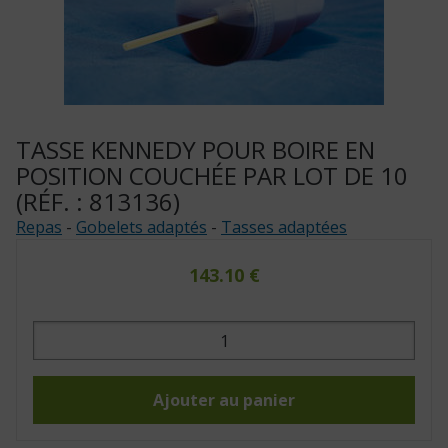
TASSE KENNEDY POUR BOIRE EN
POSITION COUCHÉE PAR LOT DE 10
(RÉF. : 813136)
Repas
-
Gobelets adaptés
-
Tasses adaptées
143.10
€
quantité
de
Tasse
Kennedy
pour
boire
Ajouter au panier
en
position
couchée