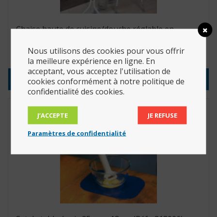
Chaise haute de cuisine/douche réglable en
hauteur (Réf. : 812057)
Nous utilisons des cookies pour vous offrir
129.00
€
la meilleure expérience en ligne. En
acceptant, vous acceptez l'utilisation de
Consulter le produit
cookies conformément à notre politique de
confidentialité des cookies.
J’ACCEPTE
JE REFUSE
Paramètres de confidentialité