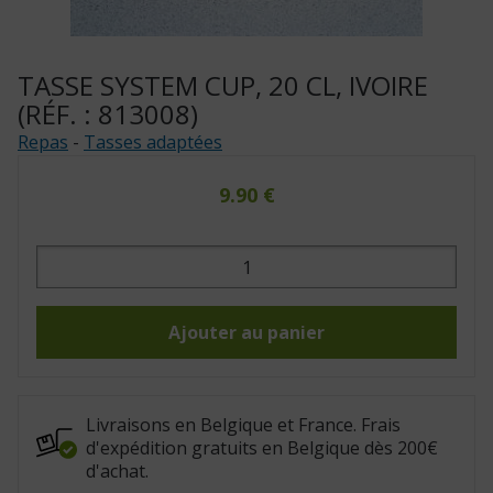
TASSE SYSTEM CUP, 20 CL, IVOIRE
(RÉF. : 813008)
Repas
-
Tasses adaptées
9.90
€
quantité
de
Tasse
System
Cup,
20
Ajouter au panier
cl,
ivoire
(Réf.
:
813008)
Livraisons en Belgique et France. Frais
d'expédition gratuits en Belgique dès 200€
d'achat.