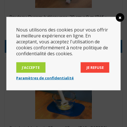
Rouleau Dycem à découper, 20 cm x 9 m (Réf. :
818011)
Nous utilisons des cookies pour vous offrir
135.00
€
la meilleure expérience en ligne. En
acceptant, vous acceptez l'utilisation de
Consulter le produit
cookies conformément à notre politique de
confidentialité des cookies.
J’ACCEPTE
JE REFUSE
Paramètres de confidentialité