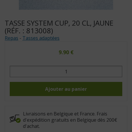
TASSE SYSTEM CUP, 20 CL, JAUNE
(RÉF. : 813008)
Repas
-
Tasses adaptées
9.90
€
quantité
de
Tasse
System
Cup,
20
Ajouter au panier
cl,
jaune
(Réf.
:
813008)
Livraisons en Belgique et France. Frais
d'expédition gratuits en Belgique dès 200€
d'achat.