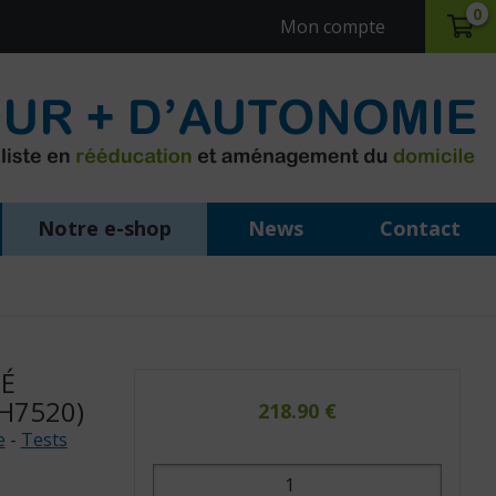
0
Mon compte
Notre e-shop
News
Contact
TÉ
 H7520)
218.90
€
e
-
Tests
quantité
de