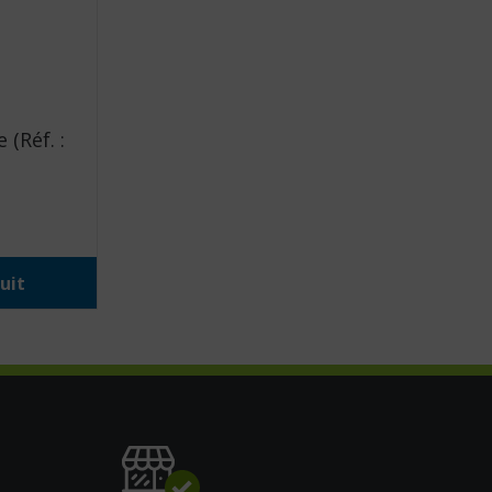
 (Réf. :
uit