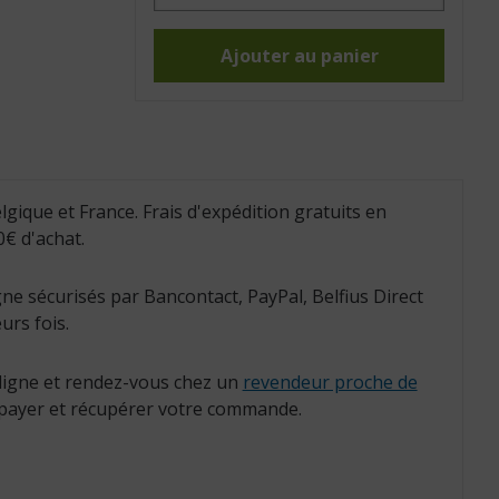
Test
de
dextérité
O’Connor
Ajouter au panier
(Réf.
:
H7520)
lgique et France. Frais d'expédition gratuits en
€ d'achat.
ne sécurisés par Bancontact, PayPal, Belfius Direct
urs fois.
igne et rendez-vous chez un
revendeur proche de
payer et récupérer votre commande.