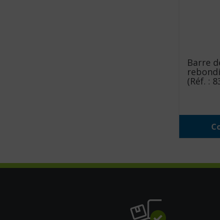
Barre d
rebondi
(Réf. : 
Co