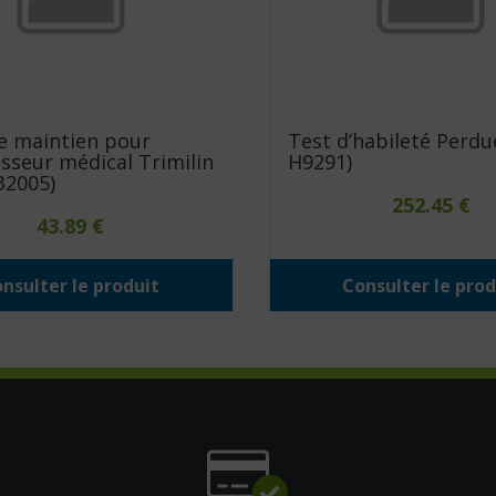
e maintien pour
Test d’habileté Perdue
sseur médical Trimilin
H9291)
832005)
252.45
€
43.89
€
nsulter le produit
Consulter le prod