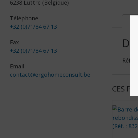
6238 Luttre (Belgique)
Téléphone
Des
+32 (0)71/84 67 13
DE
Fax
+32 (0)71/84 67 13
Réf. :
Email
contact
@
ergohomeconsult.be
CES PR