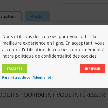
cription
Avis (0)
SCRIPTION
Nous utilisons des cookies pour vous offrir la
meilleure expérience en ligne. En acceptant, vous
 cuillère est munie d’une pince idéale pour les pers
acceptez l'utilisation de cookies conformément à
e préhension. Poignée facile à saisir recouverte de v
notre politique de confidentialité des cookies.
mable pour les plus petites mains. Garantie lave-vais
J’ACCEPTE
JE REFUSE
eur 23,5 cm.
Paramètres de confidentialité
ODUITS POURRAIENT VOUS INTÉRESSER