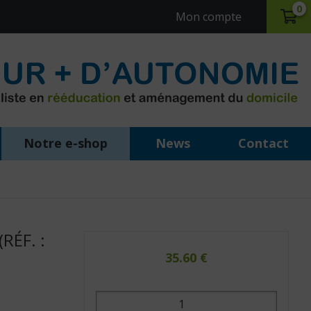
0
Mon compte
Notre e-shop
News
Contact
RÉF. :
35.60
€
quantité
de