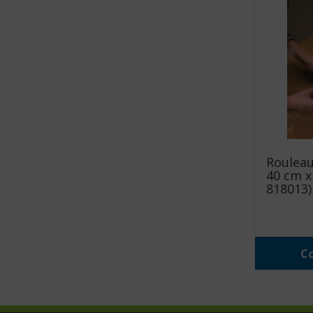
Rouleau
40 cm x 
818013)
Co