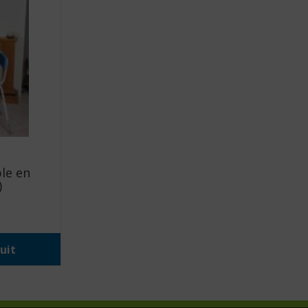
le en
)
uit