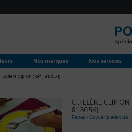
deurs
Nos marques
Nos services
Cuillère Clip On (Réf. : 813054)
CUILLÈRE CLIP ON (
813054)
Repas
-
Couverts adaptés