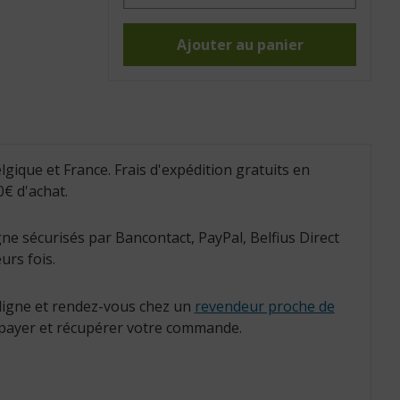
Cuillère
Clip
On
(Réf.
Ajouter au panier
:
813054)
lgique et France. Frais d'expédition gratuits en
€ d'achat.
ne sécurisés par Bancontact, PayPal, Belfius Direct
urs fois.
igne et rendez-vous chez un
revendeur proche de
payer et récupérer votre commande.