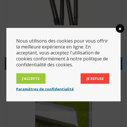
Canne ultra-légère en carbone pliable, main droite
(Réf. : 060.350)
Nous utilisons des cookies pour vous offrir
la meilleure expérience en ligne. En
65.95
€
acceptant, vous acceptez l'utilisation de
cookies conformément à notre politique de
Consulter le produit
confidentialité des cookies.
J’ACCEPTE
JE REFUSE
Paramètres de confidentialité