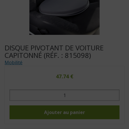
DISQUE PIVOTANT DE VOITURE
CAPITONNÉ (RÉF. : 815098)
Mobilité
47.74
€
quantité
de
Disque
pivotant
de
voiture
Ajouter au panier
capitonné
(Réf.
:
815098)