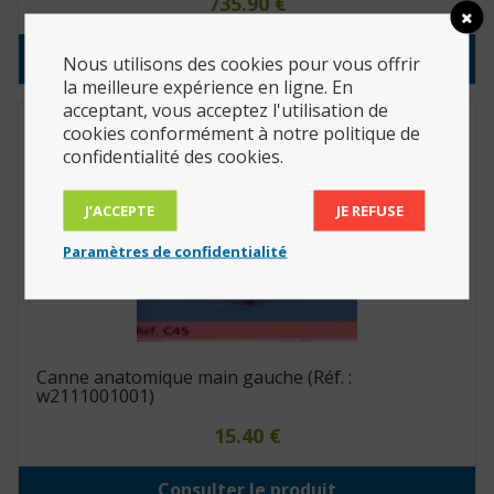
735.90
€
Consulter le produit
Nous utilisons des cookies pour vous offrir
la meilleure expérience en ligne. En
acceptant, vous acceptez l'utilisation de
cookies conformément à notre politique de
confidentialité des cookies.
J’ACCEPTE
JE REFUSE
Paramètres de confidentialité
Canne anatomique main gauche (Réf. :
w2111001001)
15.40
€
Consulter le produit