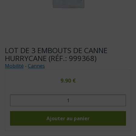
LOT DE 3 EMBOUTS DE CANNE
HURRYCANE (RÉF.: 999368)
Mobilité
-
Cannes
9.90
€
quantité
de
Lot
de
3
embouts
Ajouter au panier
de
canne
Hurrycane
(Réf.: