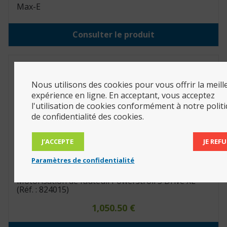
Max-E
Consulter le produit
Nous utilisons des cookies pour vous offrir la meill
expérience en ligne. En acceptant, vous acceptez
l'utilisation de cookies conformément à notre polit
de confidentialité des cookies.
J’ACCEPTE
JE REFU
Paramètres de confidentialité
Motorisation de fauteuil Powerstroll S Drive XL
(Réf. : 824015)
1,050.50
€