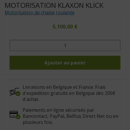
MOTORISATION KLAXON KLICK
Motorisation de chaise roulante
5,100.00
€
quantité
de
Motorisation
Klaxon
Klick
Ajouter au panier
Livraisons en Belgique et France. Frais
d'expédition gratuits en Belgique dès 200€
d'achat.
Paiements en ligne sécurisés par
Bancontact, PayPal, Belfius Direct Net ou en
plusieurs fois.