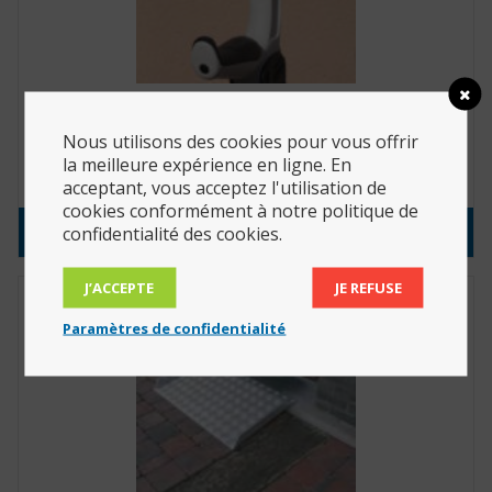
Canne ErgoDynamic avec amortisseur intégré (Réf.
: 816049)
Nous utilisons des cookies pour vous offrir
la meilleure expérience en ligne. En
56.65
€
acceptant, vous acceptez l'utilisation de
cookies conformément à notre politique de
Consulter le produit
confidentialité des cookies.
J’ACCEPTE
JE REFUSE
Paramètres de confidentialité