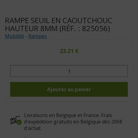
RAMPE SEUIL EN CAOUTCHOUC
HAUTEUR 8MM (RÉF. : 825056)
Mobilité
-
Rampes
23.21
€
quantité
de
Rampe
seuil
en
caoutchouc
Ajouter au panier
hauteur
8mm
(Réf.
:
825056)
Livraisons en Belgique et France. Frais
d'expédition gratuits en Belgique dès 200€
d'achat.