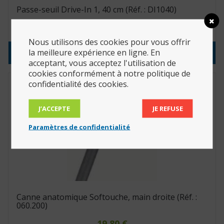
Passe-seuil Drive-In 1, 40 cm (Réf. : DI1040)
273.90
€
Nous utilisons des cookies pour vous offrir
la meilleure expérience en ligne. En
Consulter le produit
acceptant, vous acceptez l'utilisation de
cookies conformément à notre politique de
confidentialité des cookies.
J’ACCEPTE
JE REFUSE
Paramètres de confidentialité
Canne anatomique Softouche, main droite (Réf. :
060.200)
19.80
€