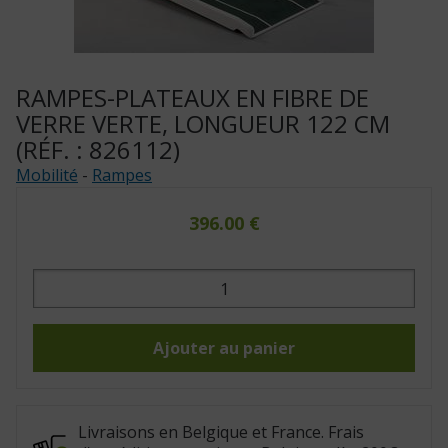
RAMPES-PLATEAUX EN FIBRE DE
VERRE VERTE, LONGUEUR 122 CM
(RÉF. : 826112)
Mobilité
-
Rampes
396.00
€
quantité
de
Rampes-
plateaux
en
fibre
Ajouter au panier
de
verre
verte,
longueur
122
cm
Livraisons en Belgique et France. Frais
(Réf.