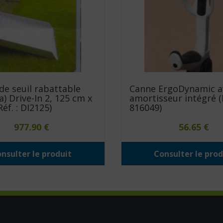
e seuil rabattable
Canne ErgoDynamic a
a) Drive-In 2, 125 cm x
amortisseur intégré (R
éf. : DI2125)
816049)
977.90
€
56.65
€
nsulter le produit
Consulter le prod