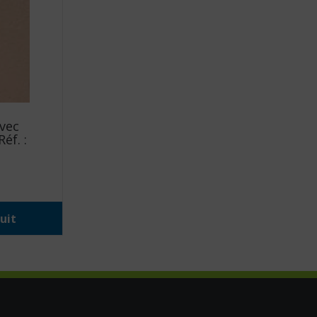
vec
éf. :
uit