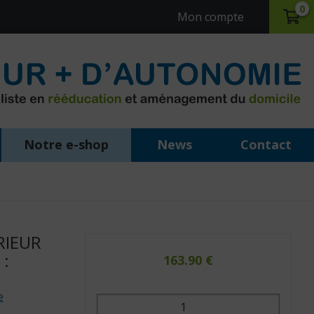
0
Mon compte
Notre e-shop
News
Contact
RIEUR
 :
163.90
€
e
quantité
de