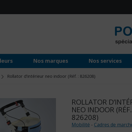
deurs
Nos marques
Nos services
Rollator d’intérieur neo indoor (Réf. : 826208)
ROLLATOR D’INTÉ
NEO INDOOR (RÉF.
826208)
Mobilité
-
Cadres de march