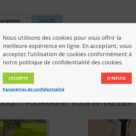
cription
Avis (0)
Nous utilisons des cookies pour vous offrir la
SCRIPTION
meilleure expérience en ligne. En acceptant, vous
acceptez l'utilisation de cookies conformément à
 de freinage ergonomique. Avec plateau et sac amov
notre politique de confidentialité des cookies.
5,9 kg.
J’ACCEPTE
JE REFUSE
Paramètres de confidentialité
ODUITS POURRAIENT VOUS INTÉRESSER