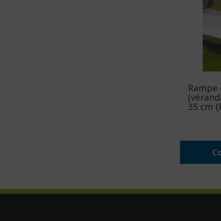
Rampe d
(vérand
35 cm (R
Co