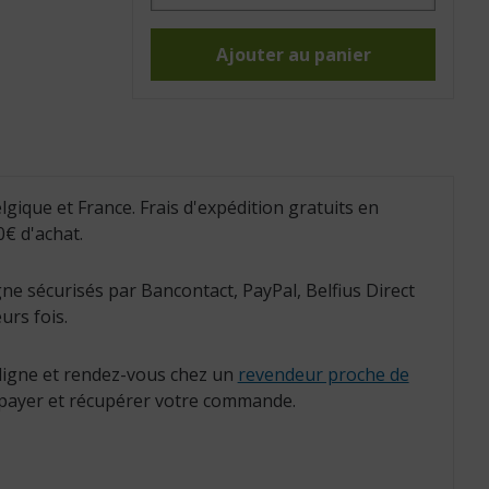
Rollator
d'intérieur
neo
indoor
Ajouter au panier
(Réf.
:
826208)
lgique et France. Frais d'expédition gratuits en
€ d'achat.
ne sécurisés par Bancontact, PayPal, Belfius Direct
urs fois.
igne et rendez-vous chez un
revendeur proche de
payer et récupérer votre commande.