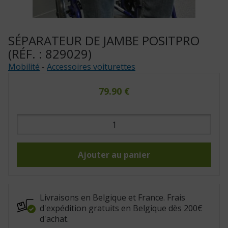
SÉPARATEUR DE JAMBE POSITPRO
(RÉF. : 829029)
Mobilité
-
Accessoires voiturettes
79.90
€
quantité
de
Séparateur
de
jambe
Positpro
Ajouter au panier
(Réf.
:
829029)
Livraisons en Belgique et France. Frais
d'expédition gratuits en Belgique dès 200€
d'achat.