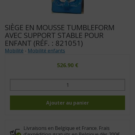
SIÈGE EN MOUSSE TUMBLEFORM
AVEC SUPPORT STABLE POUR
ENFANT (RÉF. : 821051)
Mobilité
-
Mobilité enfants
526.90
€
quantité
de
Siège
en
mousse
TumbleForm
Ajouter au panier
avec
support
stable
pour
enfant
(Réf.
Livraisons en Belgique et France. Frais
:
d'expédition gratuits en Belgique dès 200€