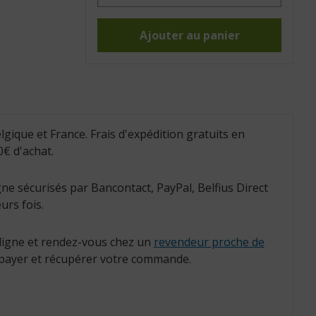
Tangle
sensoriel
(Réf.
:
Ajouter au panier
842007)
lgique et France. Frais d'expédition gratuits en
€ d'achat.
ne sécurisés par Bancontact, PayPal, Belfius Direct
urs fois.
igne et rendez-vous chez un
revendeur proche de
payer et récupérer votre commande.