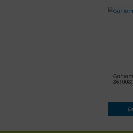
Goniomè
861008)
Co