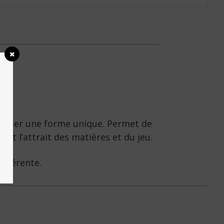
e créer une forme unique. Permet de
out l’attrait des matières et du jeu.
ifférente.