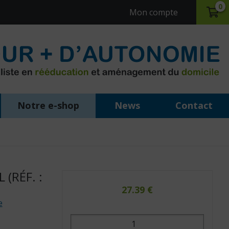
0
Mon compte
Notre e-shop
News
Contact
(RÉF. :
27.39
€
e
quantité
de