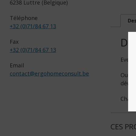
6238 Luttre (Belgique)
Téléphone
Des
+32 (0)71/84 67 13
DE
Fax
+32 (0)71/84 67 13
Eveil 
Email
contact
@
ergohomeconsult.be
Outil
dévelo
Chaqu
CES PR