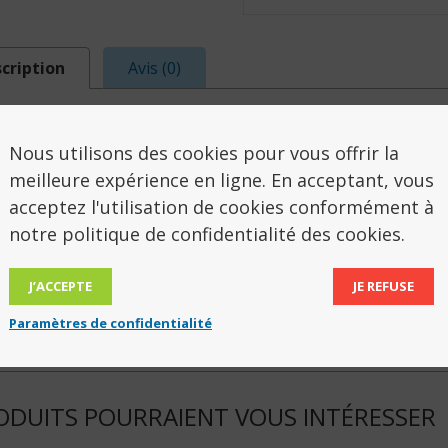
cription
Avis (0)
SCRIPTION
Nous utilisons des cookies pour vous offrir la
meilleure expérience en ligne. En acceptant, vous
sensoriel – Tangle sensoriel.
acceptez l'utilisation de cookies conformément à
notre politique de confidentialité des cookies.
 composé de multitudes de sections à tordre afin d
pper la dextérité manuelle, la concentration et surt
J’ACCEPTE
JE REFUSE
e section du Tangle présente une texture en relief d
Paramètres de confidentialité
ODUITS POURRAIENT VOUS INTÉRESSER