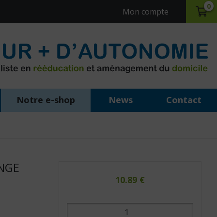
0
Mon compte
Notre e-shop
News
Contact
NGE
10.89
€
quantité
de