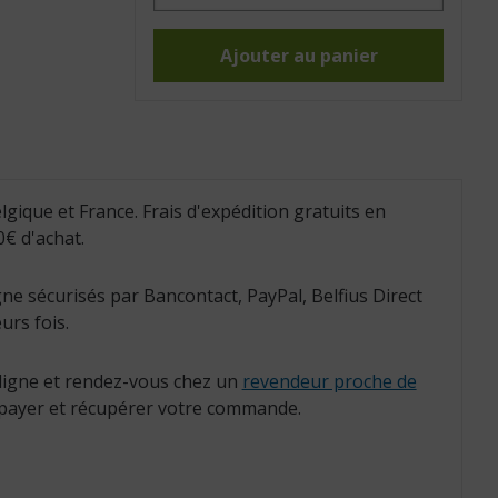
Tasse
Ergo,
orange
(Réf.
Ajouter au panier
:
813109)
lgique et France. Frais d'expédition gratuits en
€ d'achat.
ne sécurisés par Bancontact, PayPal, Belfius Direct
urs fois.
igne et rendez-vous chez un
revendeur proche de
payer et récupérer votre commande.