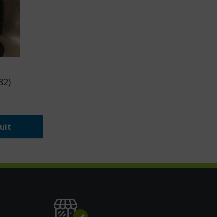
82)
uit