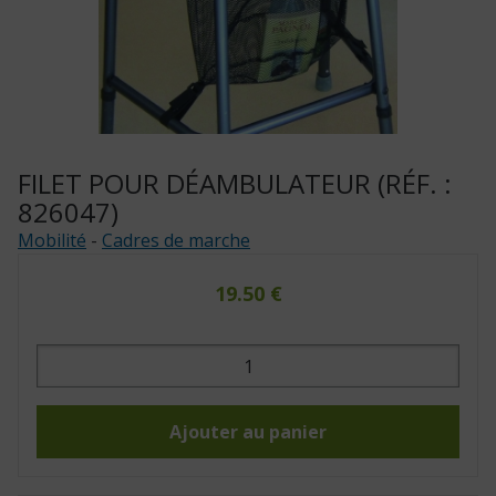
FILET POUR DÉAMBULATEUR (RÉF. :
826047)
Mobilité
-
Cadres de marche
19.50
€
quantité
de
Filet
pour
déambulateur
(Réf.
Ajouter au panier
:
826047)